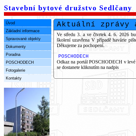
Stavební bytové družstvo Sedlčany
Aktuální zprávy 
Úvod
Základní informace
Ve středu 3. a ve čtvrtek 4. 6. 2026 
Spravované objekty
školení uzavřena V případě havárie pi
Děkujeme za pochopení.
Dokumenty
Poradna
POSCHODECH
Odkaz na portál POSCHODECH v levé čás
POSCHODECH
se dostanete kliknutím na nadpis
Fotogalerie
Kontakty