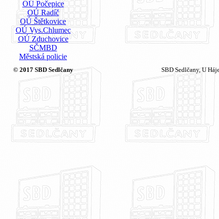
OÚ Počepice
OÚ Radíč
OÚ Štětkovice
OÚ Vys.Chlumec
OÚ Zduchovice
SČMBD
Městská policie
© 2017 SBD Sedlčany
SBD Sedlčany, U Háj