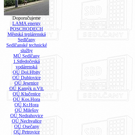
Doporučujeme
LAMA energy
POSCHODECH
Městská teplárenská
Sedlčany
Sedlčanské technické
služby
MÚ Sedlčany
1.Středočeská
vodárenská
OÚ Dol.Hbity
OÚ Dublovice
OÚ Jesenice
OÚ Kamýk n.Vlt.
OÚ Klučenice
OÚ Kos.Hora
OÚ Kr.Hora
OÚ Milešov
OÚ Nedrahovice
OÚ Nechvalice
OÚ Osečany
OÚ Petrovice